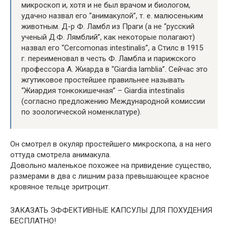
микроскоп и, хотя и не был врачом и биологом,
удачно назвал его “анимакулой”, т. е. малюсеньким
животным. Д-р Ф. Ламбл из Праги (а не “русский
ученый Д.Ф. Лямблий”, как некоторые полагают)
назвал его “Cercomonas intestinalis”, a Стилс в 1915
г. переименовал в честь Ф. Ламбла и парижского
профессора А. Жиарда в “Giardia lamblia”. Сейчас это
жгутиковое простейшее правильнее называть
“Жиардия тонкокишечная” – Giardia intestinalis
(согласно предложению Международной комиссии
по зоологической номенклатуре).
Он смотрел в окуляр простейшего микроскопа, а на него
оттуда смотрела анимакула.
Довольно маленькое похожее на привидение существо,
размерами в два с лишним раза превышающее красное
кровяное тельце эритроцит.
ЗАКАЗАТЬ ЭФФЕКТИВНЫЕ КАПСУЛЫ ДЛЯ ПОХУДЕНИЯ
БЕСПЛАТНО!