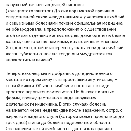
нарушений желчевыводящей системы
(холецистохолангитов).До сих пор никакой причинно-
следственной связи между наличием у человека лямблий
и серьезными болезнями печени официальная медицина
не обнародовала, а предположения о существовании
этой связи отдельно взятых людей, даже одетых в белые
халаты, являются не чем иным, как их личным мнением.
Хот, конечно, крайне интересно узнать: если для лямблий
желчь губительна, как же тогда они умудряются так
напакостить в печени?
Теперь, наконец, мы и добрались до единственного
места, в котором живут эти простейшие жгутиковые, –
тонкой кишки. Обычно лямблиоз протекает в виде
простого паразитоносительства. Но бывают и явные
формы, преимущественно в виде нарушения
деятельности кишечника. В этих случаях болезнь
начинается через неделю-две после заражения, остро, с
жирного и жидкого стула (который может продлиться до
трех дней) и иногда болей в подложечной области.
Осложнений такой лямблиоз не дает, и как правило