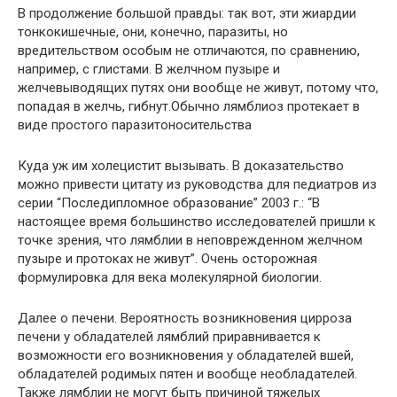
В продолжение большой правды: так вот, эти жиардии
тонкокишечные, они, конечно, паразиты, но
вредительством особым не отличаются, по сравнению,
например, с глистами. В желчном пузыре и
желчевыводящих путях они вообще не живут, потому что,
попадая в желчь, гибнут.Обычно лямблиоз протекает в
виде простого паразитоносительства
Куда уж им холецистит вызывать. В доказательство
можно привести цитату из руководства для педиатров из
серии “Последипломное образование” 2003 г.: “В
настоящее время большинство исследователей пришли к
точке зрения, что лямблии в неповрежденном желчном
пузыре и протоках не живут”. Очень осторожная
формулировка для века молекулярной биологии.
Далее о печени. Вероятность возникновения цирроза
печени у обладателей лямблий приравнивается к
возможности его возникновения у обладателей вшей,
обладателей родимых пятен и вообще необладателей.
Также лямблии не могут быть причиной тяжелых