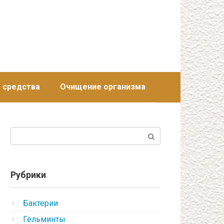
 средства
Очищение организма
Поиск:
Рубрики
Бактерии
Гельминты