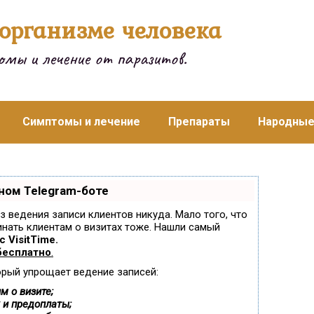
организме человека
мы и лечение от паразитов.
Симптомы и лечение
Препараты
Народные
ном Telegram-боте
ез ведения записи клиентов никуда. Мало того, что
инать клиентам о визитах тоже. Нашли самый
 VisitTime.
бесплатно
.
орый упрощает ведение записей:
м о визите;
 и предоплаты;