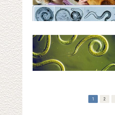
Навигация
1
2
по
записям