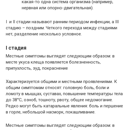
какая-то одна система организма (например,
нервная или опорно-двигательная).
I и II стадии называют ранним периодом инфекции, а III
стадию – поздним. Четкого перехода между стадиями
нет, разделение несколько условное.
I стадия
Местные симптомы выглядят следующим образом: в
месте укуса клеща появляется болезненность,
припухлость, зуд, покраснение
Характеризуется общими и местными проявлениями. К
общим симптомам относят: головную боль, боли и
ломоту в мышцах, суставах, повышение температуры тела
до 38°С, озноб, тошноту, рвоту, общее недомогание.
Редко могут быть катаральные явления: боль и першение
в горле, небольшой насморк, покашливание.
Местные симптомы выглядят следующим образом: в