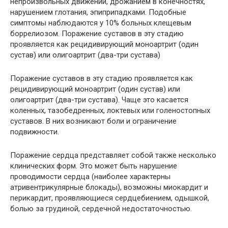
непроизвольных движений, дрожанием в конечностях,
нарушением глотания, эпиприпадками. Подобные
симптомы наблюдаются у 10% больных клещевым
боррелиозом. Поражение суставов в эту стадию
проявляется как рецидивирующий моноартрит (один
сустав) или олигоартрит (два-три сустава)
Поражение суставов в эту стадию проявляется как
рецидивирующий моноартрит (один сустав) или
олигоартрит (два-три сустава). Чаще это касается
коленных, тазобедренных, локтевых или голеностопных
суставов. В них возникают боли и ограничение
подвижности.
Поражение сердца представляет собой также несколько
клинических форм. Это может быть нарушение
проводимости сердца (наиболее характерны
атривентрикулярные блокады), возможны миокардит и
перикардит, проявляющиеся сердцебиением, одышкой,
болью за грудиной, сердечной недостаточностью.