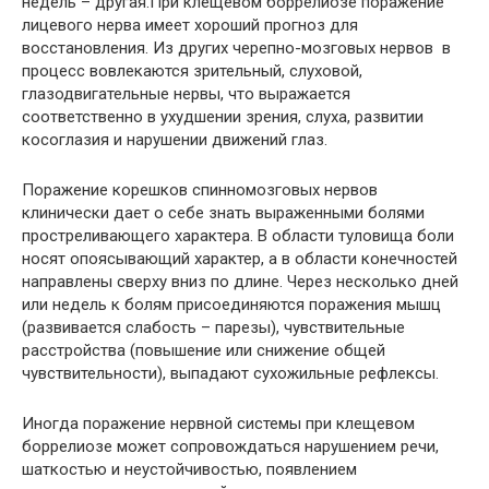
недель – другая.При клещевом боррелиозе поражение
лицевого нерва имеет хороший прогноз для
восстановления. Из других черепно-мозговых нервов в
процесс вовлекаются зрительный, слуховой,
глазодвигательные нервы, что выражается
соответственно в ухудшении зрения, слуха, развитии
косоглазия и нарушении движений глаз.
Поражение корешков спинномозговых нервов
клинически дает о себе знать выраженными болями
простреливающего характера. В области туловища боли
носят опоясывающий характер, а в области конечностей
направлены сверху вниз по длине. Через несколько дней
или недель к болям присоединяются поражения мышц
(развивается слабость – парезы), чувствительные
расстройства (повышение или снижение общей
чувствительности), выпадают сухожильные рефлексы.
Иногда поражение нервной системы при клещевом
боррелиозе может сопровождаться нарушением речи,
шаткостью и неустойчивостью, появлением