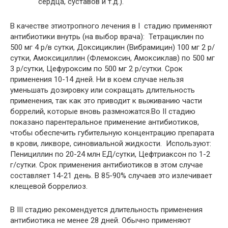
сердца, суставов и т.д.).
В качестве этиотропного лечения в I стадию применяют
антибиотики внутрь (на выбор врача): Тетрациклин по
500 мг 4 р/в сутки, Доксициклин (Вибрамицин) 100 мг 2 р/
сутки, Амоксициллин (Флемоксин, Амоксиклав) по 500 мг
3 р/сутки, Цефуроксим по 500 мг 2 р/сутки. Срок
применения 10-14 дней. Ни в коем случае нельзя
уменьшать дозировку или сокращать длительность
применения, так как это приводит к выживанию части
боррелий, которые вновь размножатся.Во II стадию
показано парентеральное применение антибиотиков,
чтобы обеспечить губительную концентрацию препарата
в крови, ликворе, синовиальной жидкости. Используют:
Пенициллин по 20-24 млн ЕД/сутки, Цефтриаксон по 1-2
г/сутки. Срок применения антибиотиков в этом случае
составляет 14-21 день. В 85-90% случаев это излечивает
клещевой боррелиоз.
В III стадию рекомендуется длительность применения
антибиотика не менее 28 дней. Обычно применяют