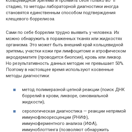
кольцевидной эритемы и проявить себя только во II
стадию, то методы лабораторной диагностики иногда
становятся единственным способом подтверждения
клещевого боррелиоза.
Сами по себе боррелии трудно выявить у человека. Их
можно обнаружить в пораженных тканях или жидкостях
организма. Это может быть внешний край кольцевидной
эритемы, участки кожи при лимфоцитоме и атрофическом
акродерматите (проводится биопсия), кровь или ликвор.
Но результативность данных методик не превышает 50%.
Поэтому в настоящее время используют косвенные
методы диагностики:
метод полимеразной цепной реакции (поиск ДНК
боррелий в крови, ликворе, синовиальной
жидкости);
серологическая диагностика — реакции непрямой
иммунофлюоресценции (РНИФ),
иммуноферментного анализа (ИФА),
иммуноблоттинга (позволяют обнаружить