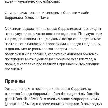
вшей — человеческих, лобковых.
Другие наименования и синонимы болезни – лайм-
боррелиоз, болезнь Лима.
Механизм заражения человека боррелиозом происходит
через укус клеща, чаще всего иксодового. При укусе, или
же раздавливании клеща руками, когда его содержимое,
часто в совокупности с боррелиями, попадает под кожу,
в данном месте развивается аллергическо-
воспалительная реакция, характеризующаяся эритемой,
постепенно мигрирующей на соседние участки тела, а
позже, у человека проявляются признаки интоксикации
организма.
Причины
Установлено, что причиной клещевого боррелиоза
является 3 вида боррелий — Borrelia burgdorferi, Borrelia
garinii, Borrelia afzelii. Это очень мелкие микроорганизмы
(длина 11-25 мкм) в форме извитой спирали. В природных