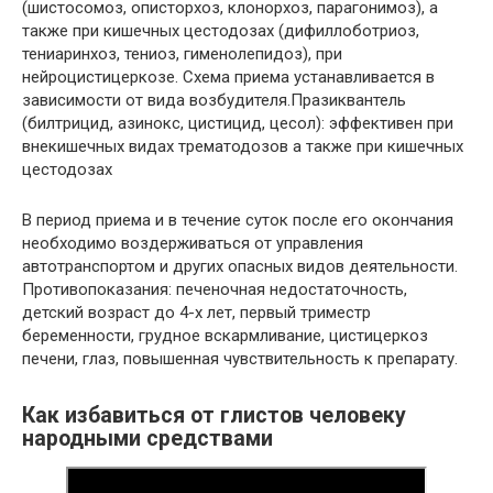
(шистосомоз, описторхоз, клонорхоз, парагонимоз), а
также при кишечных цестодозах (дифиллоботриоз,
тениаринхоз, тениоз, гименолепидоз), при
нейроцистицеркозе. Схема приема устанавливается в
зависимости от вида возбудителя.Празиквантель
(билтрицид, азинокс, цистицид, цесол): эффективен при
внекишечных видах трематодозов а также при кишечных
цестодозах
В период приема и в течение суток после его окончания
необходимо воздерживаться от управления
автотранспортом и других опасных видов деятельности.
Противопоказания: печеночная недостаточность,
детский возраст до 4-х лет, первый триместр
беременности, грудное вскармливание, цистицеркоз
печени, глаз, повышенная чувствительность к препарату.
Как избавиться от глистов человеку
народными средствами