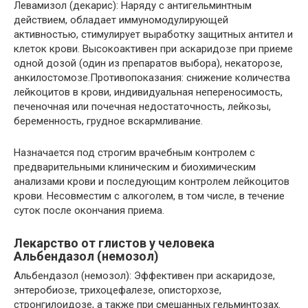
Левамизол (декарис): Наряду с антигельминтным
действием, обладает иммуномодулирующей
активностью, стимулирует выработку защитных антител и
клеток крови. Высокоактивен при аскаридозе при приеме
одной дозой (один из препаратов выбора), некаторозе,
анкилостомозе.Противопоказания: снижение количества
лейкоцитов в крови, индивидуальная непереносимость,
печеночная или почечная недостаточность, лейкозы,
беременность, грудное вскармливание.
Назначается под строгим врачебным контролем с
предварительными клиническим и биохимическим
анализами крови и последующим контролем лейкоцитов
крови. Несовместим с алкоголем, в том числе, в течение
суток после окончания приема.
Лекарство от глистов у человека
Альбендазол (немозол)
Альбендазол (немозол): Эффективен при аскаридозе,
энтеробиозе, трихоцефалезе, описторхозе,
стронгилоидозе, а также при смешанных гельминтозах.