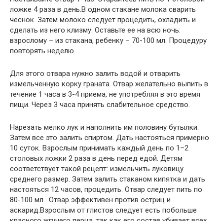
ложке 4 раза в день.В одном стакане молока сварить
чеснок. Затем молоко следует процедить, охладить и
сделать из него клизму. Оставьте ее на всю ночь:
взрослому – из стакана, ребенку – 70-100 мл. Процедуру
повторять неделю.
Для этого отвара нужно залить водой и отварить
измельченную корку граната. Отвар желательно выпить в
течение 1 часа в 3-4 приема, не употребляя в это время
пищи. Через 3 часа принять слабительное средство.
Нарезать мелко лук и наполнить им половину бутылки.
Затем все это залить спиртом. Дать настояться примерно
10 суток. Взрослым принимать каждый день по 1–2
столовых ложки 2 раза в день перед едой. Детям
соответствует такой рецепт: измельчить луковицу
среднего размер. Затем залить стаканом кипятка и дать
настояться 12 часов, процедить. Отвар следует пить по
80-100 мл . Отвар эффективен против остриц и
аскарид.Взрослым от глистов следует есть побольше
красного жгучего перца, так как его состав убивает всех