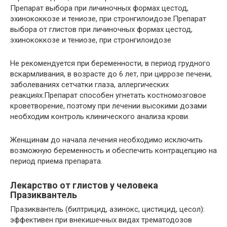
Препарат выбора при личиночных формах цестод,
эхинококкозе и тениозе, при стронгилоидозе.Препарат
выбора от глистов при личиночных формах цестод,
эхинококкозе и тениозе, при стронгилоидозе
Не рекомендуется при беременности, в период грудного
вскармливания, в возрасте до 6 лет, при циррозе печени,
заболеваниях сетчатки глаза, аллергических
реакциях.Препарат способен угнетать костномозговое
кроветворение, поэтому при лечении высокими дозами
необходим контроль клинического анализа крови.
Женщинам до начала лечения необходимо исключить
возможную беременность и обеспечить контрацепцию на
период приема препарата.
Лекарство от глистов у человека
Празиквантель
Празиквантель (билтрицид, азинокс, цистицид, цесол):
эффективен при внекишечных видах трематодозов