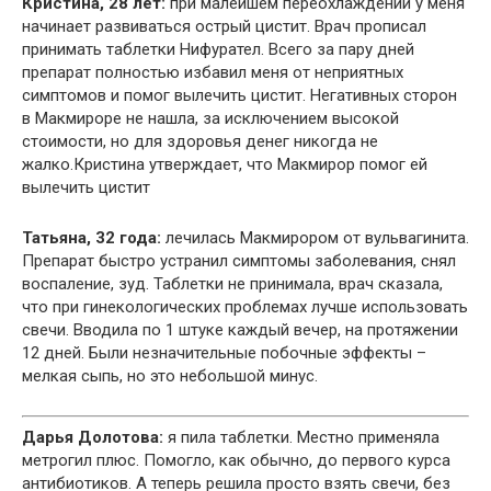
Кристина, 28 лет:
при малейшем переохлаждении у меня
начинает развиваться острый цистит. Врач прописал
принимать таблетки Нифурател. Всего за пару дней
препарат полностью избавил меня от неприятных
симптомов и помог вылечить цистит. Негативных сторон
в Макмироре не нашла, за исключением высокой
стоимости, но для здоровья денег никогда не
жалко.Кристина утверждает, что Макмирор помог ей
вылечить цистит
Татьяна, 32 года:
лечилась Макмирором от вульвагинита.
Препарат быстро устранил симптомы заболевания, снял
воспаление, зуд. Таблетки не принимала, врач сказала,
что при гинекологических проблемах лучше использовать
свечи. Вводила по 1 штуке каждый вечер, на протяжении
12 дней. Были незначительные побочные эффекты –
мелкая сыпь, но это небольшой минус.
Дарья Долотова:
я пила таблетки. Местно применяла
метрогил плюс. Помогло, как обычно, до первого курса
антибиотиков. А теперь решила просто взять свечи, без