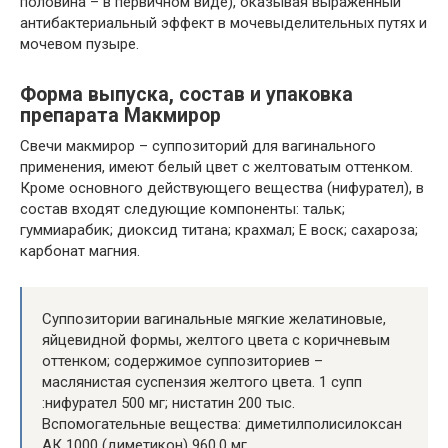
половина – в первичном виде), оказывая выраженный
антибактериальный эффект в мочевыделительных путях и
мочевом пузыре.
Форма выпуска, состав и упаковка
препарата Макмирор
Свечи макмирор – суппозиторий для вагинального
применения, имеют белый цвет с желтоватым оттенком.
Кроме основного действующего вещества (нифурател), в
состав входят следующие компоненты: тальк;
гуммиарабик; диоксид титана; крахмал; Е воск; сахароза;
карбонат магния.
Суппозитории вагинальные мягкие желатиновые,
яйцевидной формы, желтого цвета с коричневым
оттенком; содержимое суппозиториев –
маслянистая суспензия желтого цвета. 1 супп
:нифурател 500 мг; нистатин 200 тыс.
Вспомогательные вещества: диметилполисилоксан
АК 1000 (диметикон) 960.0 мг.