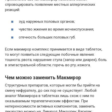
спровоцировать появление местных аллергических
реакций:
зуд наружных половых органов;
чувство жжения во время мочеиспускания;
отечность больших половых губ.
Если макмирор комплекс принимается в виде таблеток,
то могут появиться следующие побочные явления:
тошнота; рвота; нарушение стула (запор или диарея); боль
в эпигастральной области; горечь во рту; изжога.
Чем можно заменить Макмирор
Структурных препаратов, которые могли бы прийти на
смену нифурателу, до сих пор не существует. Любой
аналог Макмирора в таблетках лишь схож с ним по
оказываемым терапевтическим эффектам. При
непереносимости активных компонентов, заменить
лекарство можно на: Ливарол; Макропен; Вагилак;