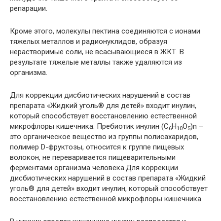
репарации.
Кроме этого, молекулы пектина соединяются с ионами
тяжелых металлов и радионуклидов, образуя
нерастворимые соли, не всасывающиеся в ЖКТ. В
результате тяжелые металлы также удаляются из
организма.
Для коррекции дисбиотических нарушений в состав
препарата «Жидкий уголь® для детей» входит инулин,
который способствует восстановлению естественной
микрофлоры кишечника. Пребиотик инулин (C
H
O
)n –
6
10
5
это органическое вещество из группы полисахаридов,
полимер D-фруктозы, относится к группе пищевых
волокон, не переваривается пищеварительными
ферментами организма человека.Для коррекции
дисбиотических нарушений в состав препарата «Жидкий
уголь® для детей» входит инулин, который способствует
восстановлению естественной микрофлоры кишечника