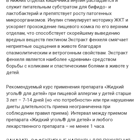
В нижних отделах кишечника инулин распадается и
служит питательным субстратом для бифидо- и
лактобактерий и препятствует росту патогенных
микроорганизмов. Инулин стимулирует моторику ЖКТ и
ускоряет прохождение пищевого комка по его верхним
отделам, что способствует скорейшему выведению
вредных веществ пектином.Экстракт фенхеля смягчает
неприятные ощущения в животе благодаря
спазмолитическим и ветрогонным свойствам. Экстракт
фенхеля является наиболее «древним» средством
борьбы с коликами и спастическими болями в животе у
детей.
Рекомендуемый курс применения препарата «Жидкий
уголь® для детей» при пищевой аллергии у детей старше
3 лет – 7-14 дней (но «по потребности» или при нарушении
диеты длительность приема неограниченна при
соблюдении правил приема). Интервал между приемом
препарата «Жидкий уголь® для детей» и любого
лекарственного препарата – не менее 1 часа.