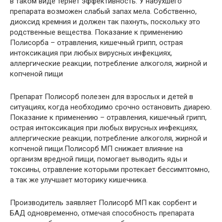
в таком виде теряет эффективность. У набухшего
препарата возможен слабый запах мела. Собственно,
диоксид кремния и должен так пахнуть, поскольку это
родственные вещества. Показание к применению
Полисорба – отравления, кишечный грипп, острая
интоксикация при любых вирусных инфекциях,
аллергические реакции, потребление алкоголя, жирной и
копченой пищи
Препарат Полисорб полезен для взрослых и детей в
ситуациях, когда необходимо срочно остановить диарею.
Показание к применению – отравления, кишечный грипп,
острая интоксикация при любых вирусных инфекциях,
аллергические реакции, потребление алкоголя, жирной и
копченой пищи.Полисорб МП снижает влияние на
организм вредной пищи, помогает выводить яды и
токсины, отравление которыми протекает бессимптомно,
а так же улучшает моторику кишечника.
Производитель заявляет Полисорб МП как сорбент и
БАД одновременно, отмечая способность препарата