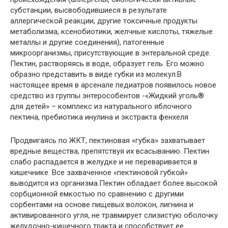
субстанции, высвободившиеся в результате
аллергической реакции, другие токсичные продукты
метаболизма, ксенобиотики, желчные кислоты, тяжелые
металлы и другие соединения), патогенные
микроорганизмы, присутствующие в энтеральной среде.
Пектин, растворяясь в воде, образует гель. Его можно
образно представить в виде губки из молекул.В
настоящее время в арсенале педиатров появилось новое
средство из группы энтерособентов -«Жидкий уголь®
для детей» – комплекс из натурального яблочного
пектина, пребиотика инулина и экстракта фенхеля
Продвигаясь по ЖКТ, пектиновая «губка» захватывает
вредные вещества, препятствуя их всасыванию. Пектин
слабо распадается в желудке и не переваривается в
кишечнике. Все захваченное «пектиновой губкой»
выводится из организма.Пектин обладает более высокой
сорбционной емкостью по сравнению с другими
сорбентами на основе пищевых волокон, лигнина и
активированного угля, не травмирует слизистую оболочку
желудочно-кишечного тракта и способствует ее