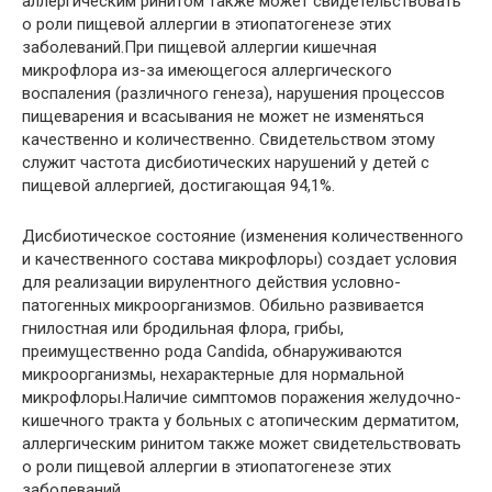
аллергическим ринитом также может свидетельствовать
о роли пищевой аллергии в этиопатогенезе этих
заболеваний.При пищевой аллергии кишечная
микрофлора из-за имеющегося аллергического
воспаления (различного генеза), нарушения процессов
пищеварения и всасывания не может не изменяться
качественно и количественно. Свидетельством этому
служит частота дисбиотических нарушений у детей с
пищевой аллергией, достигающая 94,1%.
Дисбиотическое состояние (изменения количественного
и качественного состава микрофлоры) создает условия
для реализации вирулентного действия условно-
патогенных микроорганизмов. Обильно развивается
гнилостная или бродильная флора, грибы,
преимущественно рода Candida, обнаруживаются
микроорганизмы, нехарактерные для нормальной
микрофлоры.Наличие симптомов поражения желудочно-
кишечного тракта у больных с атопическим дерматитом,
аллергическим ринитом также может свидетельствовать
о роли пищевой аллергии в этиопатогенезе этих
заболеваний