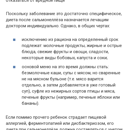
отказаться от вредной пищи
Поскольку заболевание это достаточно специфическое,
диета после сальмонеллёза назначается лечащим
доктором индивидуально. Однако, в общих чертах:
исключению из рациона на определенный срок
подлежат: молочные продукты, жирные и острые
блюда, свежие фрукты и овощи, сладости,
некоторые виды бобовых, капуста и соки;
основой меню на это время должны стать:
безмолочные каши, супы с мясом, но сваренные
не на мясном бульоне (т.е. мясо варится
отдельно, а затем добавляется в уже готовый
суп), суфле из нежирных сортов птицы и мяса,
печеные фрукты (например, печеные яблоки или
бананы).
Если помимо прочего ребенок страдает пищевой
аллергией, ферментопатией или дисбактериозом, его
диета при сальмонеллёзе должна составляться с учетом