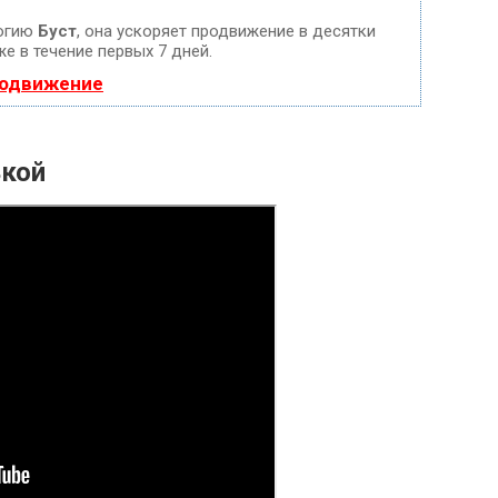
логию
Буст
, она ускоряет продвижение в десятки
е в течение первых 7 дней.
родвижение
ькой