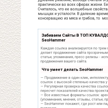
практически во всех сферах жизни. Е
Считалось, что ее волшебные свойств
мышцах и усталости. В далекие време
консервацию из мяса и грибов, то мо
Забиваем Сайты В ТОП КУВАЛДО
SeoHammer
Каждая ссылка анализируется по трем 
делает продвижение сайта прозрачным 
статьи, упоминания, пресс-релизы - и
продвижения вашего сайта.
Что умеет делать SeoHammer
— Продвижение в один клик, интеллект
ссылок с высокой степенью качества у
— Регулярная проверка качества ссыло
пересчет показателей качества проекта
— Все известные форматы ссылок: арен
(упоминания, мнения, отзывы, статьи, п
— SeoHammer покажет, где рост или па
внимание.