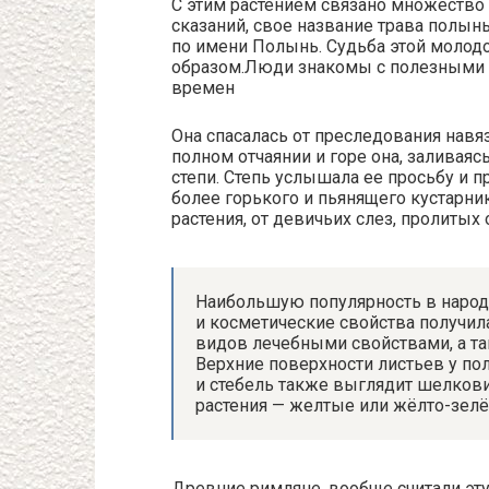
С этим растением связано множество
сказаний, свое название трава полы
по имени Полынь. Судьба этой молод
образом.Люди знакомы с полезными 
времен
Она спасалась от преследования навяз
полном отчаянии и горе она, заливая
степи. Степь услышала ее просьбу и п
более горького и пьянящего кустарник
растения, от девичьих слез, пролитых 
Наибольшую популярность в народе
и косметические свойства получила
видов лечебными свойствами, а т
Верхние поверхности листьев у по
и стебель также выглядит шелкови
растения — желтые или жёлто-зел
Древние римляне, вообще считали эту