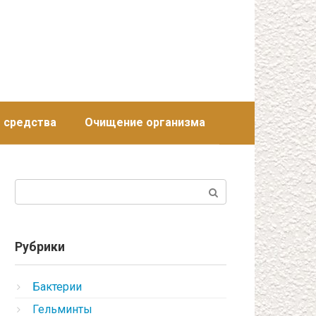
 средства
Очищение организма
Поиск:
Рубрики
Бактерии
Гельминты