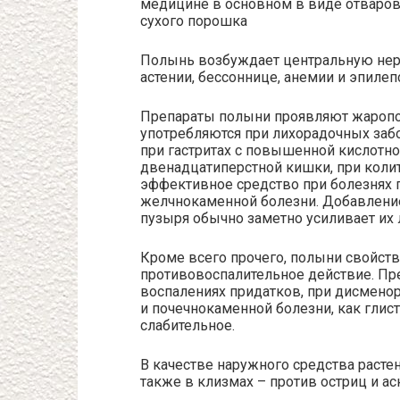
медицине в основном в виде отваров, 
сухого порошка
Полынь возбуждает центральную нерв
астении, бессоннице, анемии и эпилеп
Препараты полыни проявляют жаропо
употребляются при лихорадочных забо
при гастритах с повышенной кислотно
двенадцатиперстной кишки, при колит
эффективное средство при болезнях пе
желчнокаменной болезни. Добавление
пузыря обычно заметно усиливает их
Кроме всего прочего, полыни свойст
противовоспалительное действие. Пр
воспалениях придатков, при дисменор
и почечнокаменной болезни, как глис
слабительное.
В качестве наружного средства расте
также в клизмах – против остриц и ас