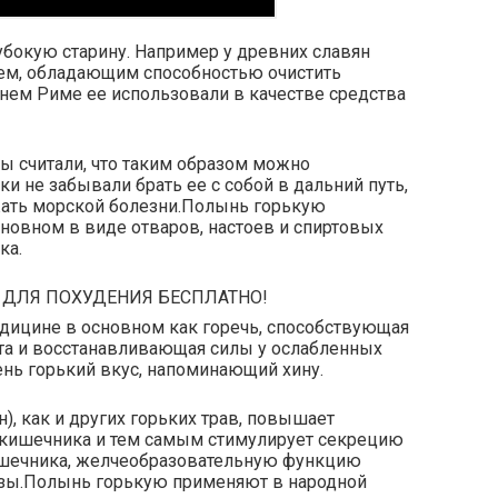
убокую старину. Например у древних славян
ем, обладающим способностью очистить
нем Риме ее использовали в качестве средства
цы считали, что таким образом можно
и не забывали брать ее с собой в дальний путь,
жать морской болезни.Полынь горькую
новном в виде отваров, настоев и спиртовых
ка.
 ДЛЯ ПОХУДЕНИЯ БЕСПЛАТНО!
едицине в основном как горечь, способствующая
а и восстанавливающая силы у ослабленных
нь горький вкус, напоминающий хину.
н), как и других горьких трав, повышает
 кишечника и тем самым стимулирует секрецию
шечника, желчеобразовательную функцию
езы.Полынь горькую применяют в народной