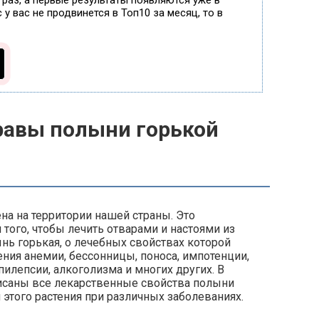
 раз, а первые результаты появляются уже в
 у вас не продвинется в Топ10 за месяц, то в
равы полыни горькой
а на территории нашей страны. Это
того, чтобы лечить отварами и настоями из
ь горькая, о лечебных свойствах которой
ния анемии, бессонницы, поноса, импотенции,
илепсии, алкоголизма и многих других. В
исаны все лекарственные свойства полыни
 этого растения при различных заболеваниях.