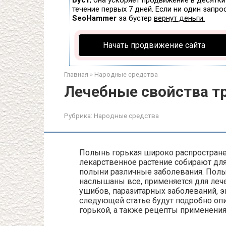
Буст
, она ускоряет продвижение в десятки
течение первых 7 дней. Если ни один запрос
SeoHammer
за бустер
вернут деньги.
Начать продвижение сайта
Главная
»
Народные средства
Лечебные свойства т
Рубрика:
Народные средства
Полынь горькая широко распространен
лекарственное растение собирают для 
полыни различные заболевания. Полын
наслышаны все, применяется для лече
ушибов, паразитарных заболеваний, эп
следующей статье будут подробно оп
горькой, а также рецепты применения