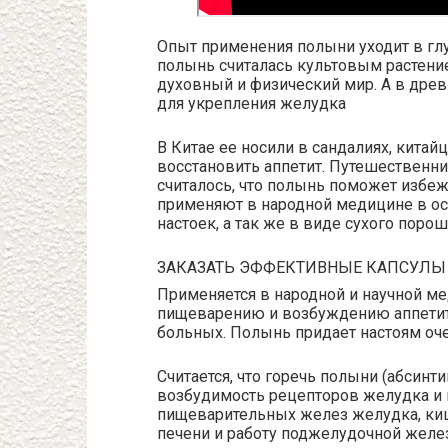
Опыт применения полыни уходит в гл
полынь считалась культовым растени
духовный и физический мир. А в древ
для укрепления желудка
В Китае ее носили в сандалиях, китай
восстановить аппетит. Путешественник
считалось, что полынь поможет избе
применяют в народной медицине в ос
настоек, а так же в виде сухого порош
ЗАКАЗАТЬ ЭФФЕКТИВНЫЕ КАПСУЛЫ
Применяется в народной и научной м
пищеварению и возбуждению аппетит
больных. Полынь придает настоям оче
Считается, что горечь полыни (абсинти
возбудимость рецепторов желудка и
пищеварительных желез желудка, ки
печени и работу поджелудочной жел