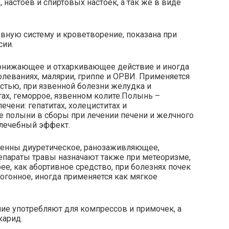
настоев и спиртовых настоек, а так же в виде
ную систему и кроветворение, показана при
сии.
нижающее и отхаркивающее действие и иногда
леваниях, малярии, гриппе и ОРВИ. Применяется
стью, при язвенной болезни желудка и
ах, геморрое, язвенном колите.Полынь –
чени: гепатитах, холециститах и
 полыни в сборы при лечении печени и желчного
 лечебный эффект.
венны диуретическое, ранозаживляющее,
епараты травы назначают также при метеоризме,
ее, как абортивное средство, при болезнях почек
тогонное, иногда применяется как мягкое
ние употребляют для компрессов и примочек, а
карид.