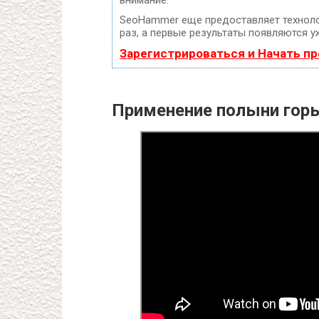
SeoHammer еще предоставляет техно
раз, а первые результаты появляются уж
Зарегистрироваться и Начать п
Применение полыни гор