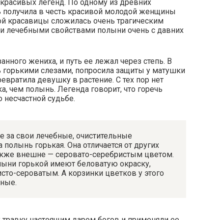
 красивых легенд. По одному из древних
нь получила в честь красивой молодой женщины
ой красавицы сложилась очень трагическим
и лечебными свойствами полыни очень с давних
анного жениха, и путь ее лежал через степь. В
сь горькими слезами, попросила защиты у матушки
ревратила девушку в растение. С тех пор нет
а, чем полынь. Легенда говорит, что горечь
о несчастной судьбе.
 за свои лечебные, очистительные
 полынь горькая. Она отличается от других
акже внешне — серовато-серебристым цветом.
лыни горькой имеют беловатую окраску,
сто-сероватым. А корзинки цветков у этого
ёные.
 травку настоящим даром богов и применяли ее