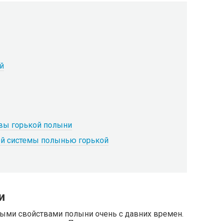
й
вы горькой полыни
ой системы полынью горькой
и
ыми свойствами полыни очень с давних времен.