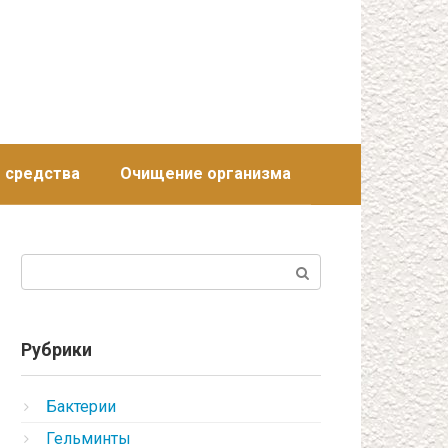
 средства
Очищение организма
Поиск:
Рубрики
Бактерии
Гельминты