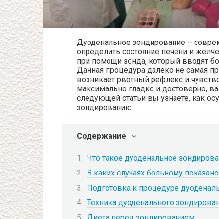
Дуоденальное зондирование – соврем
определить состояние печени и желч
при помощи зонда, который вводят бо
Данная процедура далеко не самая пр
возникает рвотный рефлекс и чувств
максимально гладко и достоверно, ва
следующей статьи вы узнаете, как ос
зондированию.
Содержание
Что такое дуоденальное зондиров
В каких случаях больному показан
Подготовка к процедуре дуоденал
Техника дуоденального зондирова
Диета перед зондированием