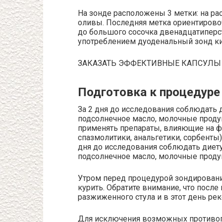
На зонде расположены 3 метки: на рас
оливы. Последняя метка ориентировоч
до большого сосочка двенадцатиперст
употреблением дуоденальный зонд ки
ЗАКАЗАТЬ ЭФФЕКТИВНЫЕ КАПСУЛЫ
Подготовка к процедуре
За 2 дня до исследования соблюдать 
подсолнечное масло, молочные продук
применять препараты, влияющие на ф
спазмолитики, анальгетики, сорбенты)
дня до исследования соблюдать диет
подсолнечное масло, молочные проду
Утром перед процедурой зондирования
курить. Обратите внимание, что пос
разжиженного стула и в этот день р
Для исключения возможных противоп