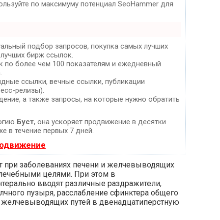
спользуйте по максимуму потенциал SeoHammer для
уальный подбор запросов, покупка самых лучших
 лучших бирж ссылок.
к по более чем 100 показателям и ежедневный
.
дные ссылки, вечные ссылки, публикации
ресс-релизы).
дение, а также запросы, на которые нужно обратить
логию
Буст
, она ускоряет продвижение в десятки
е в течение первых 7 дней.
родвижение
т при заболеваниях печени и желчевыводящих
с лечебными целями. При этом в
терально вводят различные раздражители,
чного пузыря, расслабление сфинктера общего
з желчевыводящих путей в двенадцатиперстную