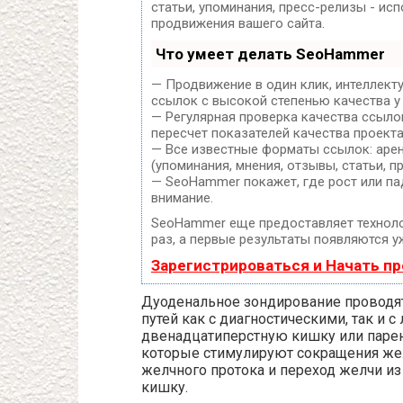
статьи, упоминания, пресс-релизы - и
продвижения вашего сайта.
Что умеет делать SeoHammer
— Продвижение в один клик, интеллект
ссылок с высокой степенью качества у
— Регулярная проверка качества ссыло
пересчет показателей качества проекта
— Все известные форматы ссылок: арен
(упоминания, мнения, отзывы, статьи, п
— SeoHammer покажет, где рост или па
внимание.
SeoHammer еще предоставляет техно
раз, а первые результаты появляются уж
Зарегистрироваться и Начать п
Дуоденальное зондирование проводя
путей как с диагностическими, так и 
двенадцатиперстную кишку или парен
которые стимулируют сокращения жел
желчного протока и переход желчи и
кишку.