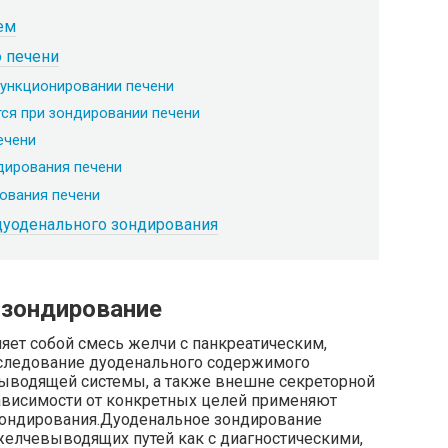
ем
 печени
ункционировании печени
ся при зондировании печени
ечени
дирования печени
ования печени
дуоденального зондирования
 зондирование
ет собой смесь желчи с панкреатическим,
следование дуоденального содержимого
выводящей системы, а также внешне секреторной
ависимости от конкретных целей применяют
зондирования.Дуоденальное зондирование
желчевыводящих путей как с диагностическими,