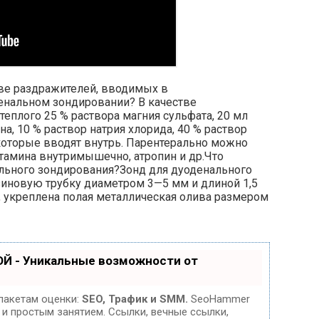
ве раздражителей, вводимых в
енальном зондировании? В качестве
еплого 25 % раствора магния сульфата, 20 мл
на, 10 % раствор натрия хлорида, 40 % раствор
, которые вводят внутрь. Парентерально можно
стамина внутримышечно, атропин и др.Что
ального зондирования?Зонд для дуоденального
зиновую трубку диаметром 3—5 мм и длиной 1,5
, укреплена полая металлическая олива размером
Й - Уникальные возможности от
пакетам оценки:
SEO, Трафик и SMM.
SeoHammer
и простым занятием. Ссылки, вечные ссылки,