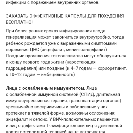
инфекции с поражением внутренних органов.
ЗАКАЗАТЬ ЭФФЕКТИВНЫЕ КАПСУЛЫ ДЛЯ ПОХУДЕНИЯ
БЕСПЛАТНО!
При более ранних сроках инфицирования плода
генерализация может закончиться внутриутробно, тогда
ребенок рождается уже с выраженными симптомами
поражения ЦНС (энцефалит, менингоэнцефалит).
Поздние проявления токсоплазмоза могут обнаружиться
к концу первого года жизни (наростающая
гидроцефалия) или позднее (к 4–7 годам — хориоретинит,
к 10–12 годам — имбецильность).
Лица с ослабленным иммунитетом.
Лица
с ослабленной иммунной системой (СПИД, длительная
иммуносупрессивная терапия, трансплантация органов)
чрезвычайно восприимчивы и заболевание у них
протекает в тяжелой форме, возможны осложнения:
энцефалит и сепсис. У ВИЧ-положительных пациентов
и лиц с дефектами Т-лимфоцитов или лиц с длительной
кортикостероидной терапией чаще встречается