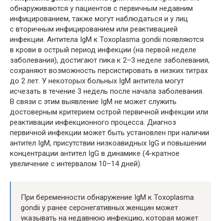
обнаруживаются у пациентов с первичным недавним
инфицированием, также могут наблюдаться и у лиц
с вторичным инфицированием или реактивацией
инфекции. Антитела IgМ к Toxoplasma gondii появляются
в крови в острый период инфекции (на первой неделе
заболевания), достигают пика к 2–3 неделе заболевания,
сохраняют возможность персистировать в низких титрах
до 2 лет. У некоторых больных IgM антитела могут
исчезать в течение 3 недель после начала заболевания.
В связи с этим выявление IgМ не может служить
достоверным критерием острой первичной инфекции или
реактивации инфекционного процесса. Диагноз
первичной инфекции может быть установлен при наличии
антител IgM, присутствии низкоавидных IgG и повышении
концентрации антител IgG в динамике (4-кратное
увеличение с интервалом 10–14 дней).
При беременности обнаружение IgM к Toxoplasma
gondii у ранее серонегативных женщин может
указывать на недавнюю инфекцию, которая может