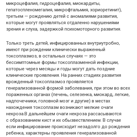
микроцефалия, гидроцефалия, миокардиты,
гепатоспленомегалия, микрофтальмия, хориоретинит),
третьем — рождению детей с аномалиями развития,
которые могут проявляться отдаленно нарушениями
зрения и слуха, задержкой психомоторного развития.
Только треть детей, инфицированных внутриутробно,
имеют при рождении клинически выраженный
токсоплазмоз, в остальных случаях — это
бессимптомные формы токсоплазменной инфекции,
которые через месяцы и годы могут дать поздние
клинические проявления. На ранних стадиях развития
врожденный токсоплазмоз проявляется
генерализованной формой заболевания, при этом во всех
пораженных органах (печень, селезенка, миокард, легкие,
надпочечники, головной мозг и другие) в местах
нахождения токсоплазм возникают мелкие очаги
некроза.В дальнейшем очаги некроза рассасываются
с образованием кист и их обызвествлением. В случае
если инфицирование происходит незадолго до рождения
ребенка, характерны проявления генерализованной