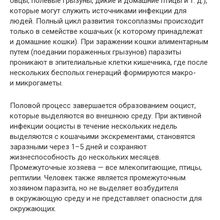
овцы, полевые грызуны, дикие и домашние птицы и т. д.),
которые могут служить источниками инфекции для
людей. Полный цикл развития токсоплазмы происходит
только в семействе кошачьих (к которому принадлежат
и домашние кошки). При заражении кошки алиментарным
путем (поедании пораженных грызунов) паразиты
проникают в эпителиальные клетки кишечника, где после
нескольких бесполых генераций формируются макро-
и микрогаметы.
Половой процесс завершается образованием ооцист,
которые выделяются во внешнюю среду. При активной
инфекции ооцисты в течение нескольких недель
выделяются с кошачьими экскрементами, становятся
заразными через 1–5 дней и сохраняют
жизнеспособность до нескольких месяцев.
Промежуточные хозяева — все млекопитающие, птицы,
рептилии. Человек также является промежуточным
хозяином паразита, но не выделяет возбудителя
в окружающую среду и не представляет опасности для
окружающих.