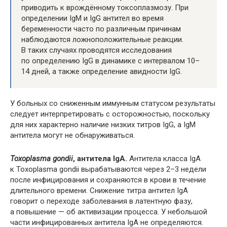
приводить к врождённому токсоплазмозу. При
определении ІgМ и ІgG антител во время
беременности часто по различным причинам
наблюдаются ложноположительные реакции.
В таких случаях проводятся исследования
по определению IgG в динамике с интервалом 10–
14 дней, а также определение авидности IgG.
У больных со сниженным иммунным статусом результаты
следует интерпретировать с осторожностью, поскольку
для них характерно наличие низких титров IgG, а IgM
антитела могут не обнаруживаться.
Toxoplasma gondii
, антитела IgA.
Антитела класса IgA
к Toxoplasma gondii вырабатываются через 2–3 недели
после инфицирования и сохраняются в крови в течение
длительного времени. Снижение титра антител IgA
говорит о переходе заболевания в латентную фазу,
а повышение — об активизации процесса. У небольшой
части инфицированных антитела IgA не определяются.