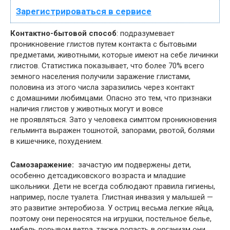
Зарегистрироваться в сервисе
Контактно-бытовой способ
: подразумевает
проникновение глистов путем контакта с бытовыми
предметами, животными, которые имеют на себе личинки
глистов. Статистика показывает, что более 70% всего
земного населения получили заражение глистами,
половина из этого числа заразились через контакт
с домашними любимцами. Опасно это тем, что признаки
наличия глистов у животных могут и вовсе
не проявляться. Зато у человека симптом проникновения
гельминта выражен тошнотой, запорами, рвотой, болями
в кишечнике, похудением.
Самозаражение:
зачастую им подвержены дети,
особенно детсадиковского возраста и младшие
школьники. Дети не всегда соблюдают правила гигиены,
например, после туалета. Глистная инвазия у малышей —
это развитие энтеробиоза. У остриц весьма легкие яйца,
поэтому они переносятся на игрушки, постельное белье,
мебель порывом ветра, также попасть в организм они