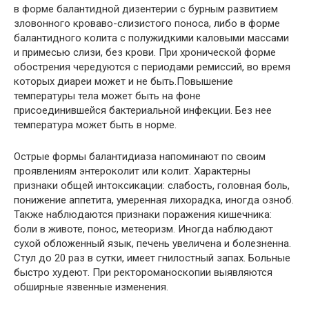
в форме балантидной дизентерии с бурным развитием
зловонного кроваво-слизистого поноса, либо в форме
балантидного колита с полужидкими каловыми массами
и примесью слизи, без крови. При хронической форме
обострения чередуются с периодами ремиссий, во время
которых диареи может и не быть.Повышение
температуры тела может быть на фоне
присоединившейся бактериальной инфекции. Без нее
температура может быть в норме.
Острые формы балантидиаза напоминают по своим
проявлениям энтероколит или колит. Характерны
признаки общей интоксикации: слабость, головная боль,
понижение аппетита, умеренная лихорадка, иногда озноб.
Также наблюдаются признаки поражения кишечника:
боли в животе, понос, метеоризм. Иногда наблюдают
сухой обложенный язык, печень увеличена и болезненна.
Стул до 20 раз в сутки, имеет гнилостный запах. Больные
быстро худеют. При ректороманоскопии выявляются
обширные язвенные изменения.