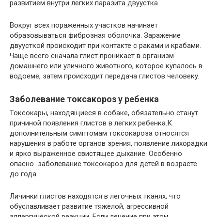
развитием внутри легких паразита двуустка
Вокруг всех пораженных участков начинает
образовываться фиброзная оболочка. Заражение
двуусткой происходит при контакте с раками и крабами.
Чаще всего сначала глист проникает в организм
домашнего или уличного животного, которое купалось в
водоеме, затем происходит передача глистов человеку.
Заболевание токсакороз у ребенка
Токсокары, находящиеся в собаке, обязательно станут
причиной появления глистов в легких ребенка.К
дополнительным симптомам токсокароза относятся
нарушения в работе органов зрения, появление лихорадки
и ярко выраженное свистящее дыхание. Особенно
опасно заболевание токсокароз для детей в возрасте
до года.
Личинки глистов находятся в легочных тканях, что
обуславливает развитие тяжелой, агрессивной
аллергической реакции. Если лечение при этом