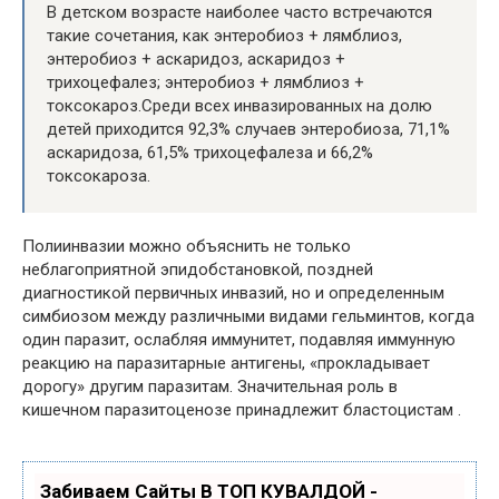
В детском возрасте наиболее часто встречаются
такие сочетания, как энтеробиоз + лямблиоз,
энтеробиоз + аскаридоз, аскаридоз +
трихоцефалез; энтеробиоз + лямблиоз +
токсокароз.Среди всех инвазированных на долю
детей приходится 92,3% случаев энтеробиоза, 71,1%
аскаридоза, 61,5% трихоцефалеза и 66,2%
токсокароза.
Полиинвазии можно объяснить не только
неблагоприятной эпидобстановкой, поздней
диагностикой первичных инвазий, но и определенным
симбиозом между различными видами гельминтов, когда
один паразит, ослабляя иммунитет, подавляя иммунную
реакцию на паразитарные антигены, «прокладывает
дорогу» другим паразитам. Значительная роль в
кишечном паразитоценозе принадлежит бластоцистам .
Забиваем Сайты В ТОП КУВАЛДОЙ -