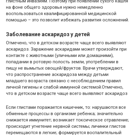
глистным инвазиям. Поэтому при появлении сухого кашля
на фоне общего здоровья нужно немедленно
воспользоваться квалифицированной медицинской
помощью – это позволит избежать развития осложнений.
Заболевание аскаридоз у детей
Отмечено, что в детском возрасте чаще всего выявляют
аскаридоз. Заражение аскаридами может произойти при
контакте с животными (уличными или домашними),
попадании в ротовую полость земли, употреблении в
пищу не вымытых овощей/фруктов. Врачи утверждают,
что распространение аскаридоза между детьми
младшего возраста связано с несоблюдением правил
личной гигиены и слабой иммунной системой.Отмечено,
что в детском возрасте чаще всего выявляют аскаридоз
Если глистами поражается кишечник, то: нарушаются все
обменные процессы в организме ребенка; значительно
снижается иммунитет; возникает токсическое отравление;
происходит угнетение нервной системы; личинки глистов
перемещаются в легкие; формируется воспалительный