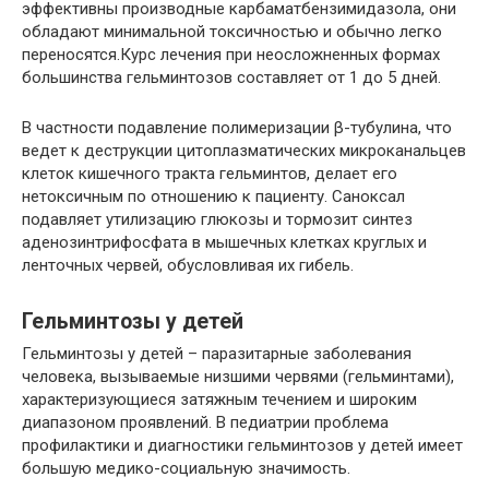
эффективны производные карбаматбензимидазола, они
обладают минимальной токсичностью и обычно легко
переносятся.Курс лечения при неосложненных формах
большинства гельминтозов составляет от 1 до 5 дней.
В частности подавление полимеризации β-тубулина, что
ведет к деструкции цитоплазматических микроканальцев
клеток кишечного тракта гельминтов, делает его
нетоксичным по отношению к пациенту. Саноксал
подавляет утилизацию глюкозы и тормозит синтез
аденозинтрифосфата в мышечных клетках круглых и
ленточных червей, обусловливая их гибель.
Гельминтозы у детей
Гельминтозы у детей – паразитарные заболевания
человека, вызываемые низшими червями (гельминтами),
характеризующиеся затяжным течением и широким
диапазоном проявлений. В педиатрии проблема
профилактики и диагностики гельминтозов у детей имеет
большую медико-социальную значимость.