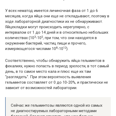
У всех нематод имеется личиночная фаза от 1 до 6
месяцев, когда яйца они еще не откладывают, поэтому в
ходе лабораторной диагностики их не обнаруживают.
Яйцекладки могут происходить нерегулярно, с
интервалом от 1 до 14 дней и в относительно небольших
3
5
количествах (10
-10
, при том, что они находятся в
окружении бактерий, частиц пищи и прочего,
8
12
измеряющегося числами 10
-10
).
Соответственно, чтобы обнаружить яйца гельминтов в
фекалиях, нужно попасть в период зрелости, в тот самый
день, в то самое место кала и плюс еще их там
“разглядеть”. При этом вероятность выявления
гельминтов составляет от 0 до 10-20%, и практически не
зависит от возможностей лаборатории.
Сейчас же гельминтозы являются одной из самых
не диагностируемых лабораторными методами