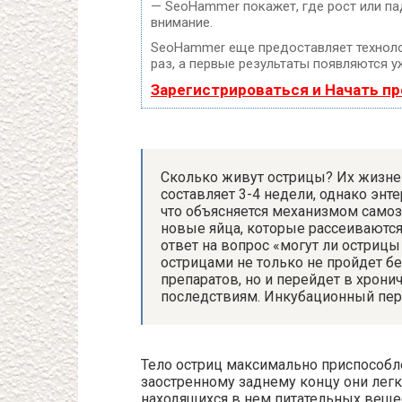
— SeoHammer покажет, где рост или па
внимание.
SeoHammer еще предоставляет техно
раз, а первые результаты появляются уж
Зарегистрироваться и Начать п
Сколько живут острицы? Их жизне
составляет 3-4 недели, однако энт
что объясняется механизмом самоз
новые яйца, которые рассеиваются
ответ на вопрос «могут ли остриц
острицами не только не пройдет б
препаратов, но и перейдет в хрон
последствиям. Инкубационный пер
Тело остриц максимально приспособле
заостренному заднему концу они легк
находящихся в нем питательных веще