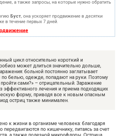
дение, а также запросы, на которые нужно обратить
логию
Буст
, она ускоряет продвижение в десятки
е в течение первых 7 дней.
родвижение
нный цикл относительно короткий и
еробиоз может длиться значительно дольше,
аражения: больной постоянно заглатывает
 по белью, одежде, попадают на руки. Поэтому
ы пройти сами?» – отрицательный. Заражение
ез эффективного лечения и приема подходящих
ическую форму, приводя все к новым опасным
иод остриц также минимален.
но к жизни в организме человека: благодаря
о передвигаются по кишечнику, питаясь за счет
ств, а также полезной микрофлоры. Острица