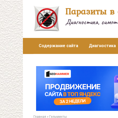
Перейти
Паразиты в 
к
контенту
Диагностика, симпто
Содержание сайта
Диагностика
Главная
»
Гельминты