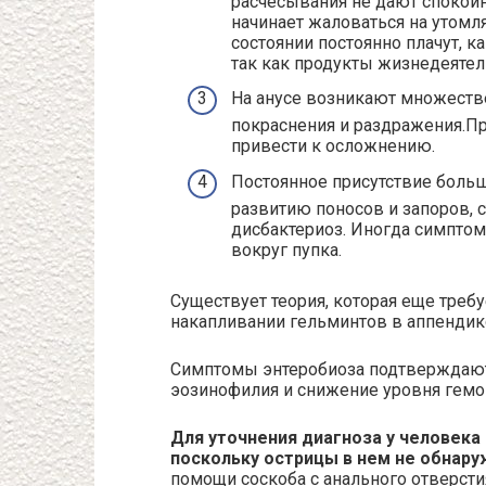
расчесывания не дают спокойно
начинает жаловаться на утомля
состоянии постоянно плачут, ка
так как продукты жизнедеятел
На анусе возникают множеств
покраснения и раздражения.П
привести к осложнению.
Постоянное присутствие больш
развитию поносов и запоров, с
дисбактериоз. Иногда симпто
вокруг пупка.
Существует теория, которая еще требу
накапливании гельминтов в аппендик
Симптомы энтеробиоза подтверждаютс
эозинофилия и снижение уровня гемо
Для уточнения диагноза у человека 
поскольку острицы в нем не обнар
помощи соскоба с анального отверсти