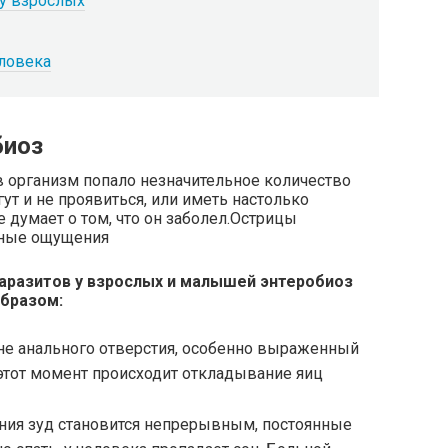
 у взрослых
еловека
биоз
 в организм попало незначительное количество
ут и не проявиться, или иметь настолько
е думает о том, что он заболел.Острицы
тные ощущения
паразитов у взрослых и малышей энтеробиоз
бразом:
не анального отверстия, особенно выраженный
 этот момент происходит откладывание яиц
ения зуд становится непрерывным, постоянные