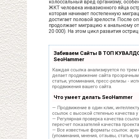
колоссальный вред организму, особен
ЖКТ человека инвазионного яйца ост
которая начинает постепенную мигра
достигает половой зрелости. После о
продолжает миграцию к анальному отв
20 000). На этом цикл развития остри
Забиваем Сайты В ТОП КУВАЛДО
SeoHammer
Каждая ссылка анализируется по трем 
делает продвижение сайта прозрачным 
статьи, упоминания, пресс-релизы - и
продвижения вашего сайта.
Что умеет делать SeoHammer
— Продвижение в один клик, интеллект
ссылок с высокой степенью качества у
— Регулярная проверка качества ссыло
пересчет показателей качества проекта
— Все известные форматы ссылок: арен
(упоминания, мнения, отзывы, статьи, п