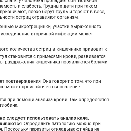
 спать, у человека пропадает сон. Больной
емость и слабость. Грудные дети при таком
призничают, плохо берут грудь и теряют в весе,
ьности остриц отравляют организм.
енные микротрещинки, участки выраженного
рисоединение вторичной инфекции может
ого количества остриц в кишечнике приводит к
тул становится с примесями крови, развивается
мы раздражения кишечника проявляются болями
ет подтверждения. Она говорит о том, что при
се может произойти его воспаление.
я при помощи анализа крови. Там определяется
глобина.
не следует использовать анализ кала,
уживаются
. Определить патологию можно при
я. Поскольку паразиты откладывают яйца не