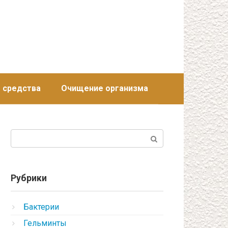
 средства
Очищение организма
Поиск:
Рубрики
Бактерии
Гельминты