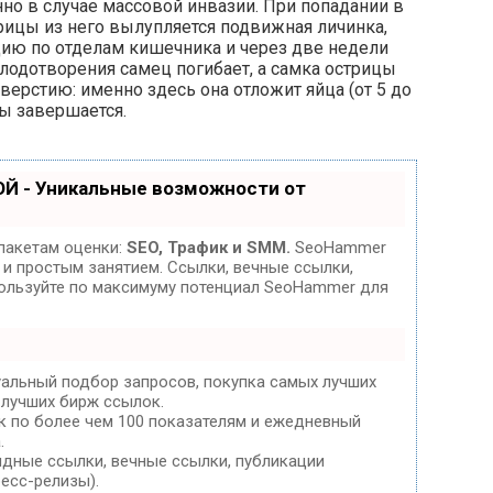
но в случае массовой инвазии. При попадании в
рицы из него вылупляется подвижная личинка,
цию по отделам кишечника и через две недели
плодотворения самец погибает, а самка острицы
ерстию: именно здесь она отложит яйца (от 5 до
цы завершается.
Й - Уникальные возможности от
пакетам оценки:
SEO, Трафик и SMM.
SeoHammer
и простым занятием. Ссылки, вечные ссылки,
спользуйте по максимуму потенциал SeoHammer для
уальный подбор запросов, покупка самых лучших
 лучших бирж ссылок.
к по более чем 100 показателям и ежедневный
.
дные ссылки, вечные ссылки, публикации
ресс-релизы).