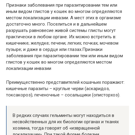
Признаки заболевания при паразитировании тем или
иным видом глистов у кошек во многом определяются
местом локализации инвазии. А мест этих в организме
достаточно много. Поселиться и в дальнейшем
разрушать равновесие живой системы глисты могут
практически в любом органе. Их можно встретить в:
кишечнике; желудке; печени; легких; почках; мочевом
пузыре; и даже в сердце или глазах.Признаки
заболевания при паразитировании тем или иным видом
глистов у кошек во многом определяются местом
локализации инвазии
Преимущественно представителей кошачьих поражают:
кишечные паразиты – круглые черви (аскаридоз,
токсакороз); печеночные – сосальщики (описторхоз).
В редких случаях гельминты могут находиться в
несвойственных для их биологии органах и тканях
хозяина, тогда говорят об «извращенной
локализации». При такой форме болезни