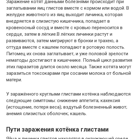
Заражение котят данными болезнями происходит при
заглатывании яиц глистов вместе с кормом или водой. В
желудке животного из яиц выходит личинка, которая
внедряется в слизистую кишечника, попадает в
кровеносный сосуд и вместе с кровью переносится в
сердце, затем в лёгкие.В лёгких личинки растут и
развиваются, затем мигрируют в бронхи и трахею, а
оттуда вместе с кашлем попадают в ротовую полость.
Питомец их снова заглатывает, и уже половой зрелости
нематоды достигают в кишечнике. Полный цикл развития
этих паразитов длится около месяца. Также котята могут
заразиться токсокарами при сосании молока от больной
матери.
У заражённого круглыми глистами котёнка наблюдаются
следующие симптомы: снижение аппетита; кахексия
(истощение, потеря веса); вздутый болезненный живот;
анемия слизистых оболочек; кашель.
Пути заражения котёнка глистами
Яйца и личинки глистов находятся в окружающей среде