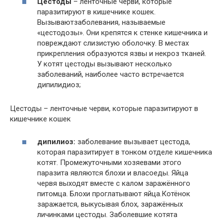
Цестоды
– ленточные черви, которые
паразитируют в кишечнике кошек.
Вызываютзаболевания, называемые
«цестодозы». Они крепятся к стенке кишечника и
повреждают слизистую оболочку. В местах
прикрепления образуются язвы и некроз тканей.
У котят цестоды вызывают несколько
заболеваний, наиболее часто встречается
дипилидиоз;
Цестоды – ленточные черви, которые паразитируют в
кишечнике кошек
дипилиоз:
заболевание вызывает цестода,
которая паразитирует в тонком отделе кишечника
котят. Промежуточными хозяевами этого
паразита являются блохи и власоеды. Яйца
червя выходят вместе с калом заражённого
питомца. Блохи проглатывают яйца.Котёнок
заражается, выкусывая блох, заражённых
личинками цестоды. Заболевшие котята