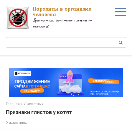
Перейти
Паразиты в организме
к
человека
контенту
Диагностика, симптомы и лечение от
паразитов.
Поиск:
Главная
»
У животных
Признаки глистов у котят
У животных