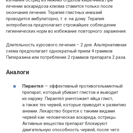
изгнания остриц из нижних отделов кишечника.При
лечении аскаридоза клизма ставится только после
окончания лечения. Терапия глистных инвазий
проводится амбулаторно, т. е. на дому. Терапия
энтеробиоза предполагает строжайшее соблюдение
гигиенических норм во избежание повторного заражения.
Длительность курсового лечения – 2 дня. Альтернативная
схема предполагает однократный прием 4 граммов
Пиперазина или потребление 2 граммов препарата 2 раза.
Аналоги
Пирантел
— эффективный противогельминтный
препарат, который убивает глистов и выводит
их наружу. Пирантел уничтожает яйца глист,
а также тех червей, которые приводят к развитию
анемии. Лекарство борется с такими видами
червей как человеческая аскарида, острицы.
Активные вещества препарат блокируют
двигательную способность червей, после чего