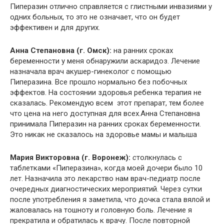
Пиперазин отлично справляется с глистными инвазиями у
одних больных, то это не означает, что он будет
эффективен и для других.
Анна Степановна (г. Омск):
на ранних сроках
беременности у меня обнаружили аскаридоз. Лечение
назначала врач акушер-гинеколог с помощью
Пиперазина. Все прошло нормально без побочных
эффектов. На состоянии здоровья ребенка терапия не
сказалась. Рекомендую всем этот препарат, тем более
что цена на него доступная для всех.Анна Степановна
принимала Пиперазин на ранних сроках беременности.
Это никак не сказалось на здоровье мамы и малыша
Мария Викторовна (г. Воронеж):
с
толкнулась с
таблетками «Пиперазина», когда моей дочери было 10
лет. Назначила это лекарство нам врач-педиатр после
очередных диагностических мероприятий. Через сутки
после употребления я заметила, что дочка стала вялой и
жаловалась на тошноту и головную боль. Лечение я
прекратила и обратилась к врачу. После повторной