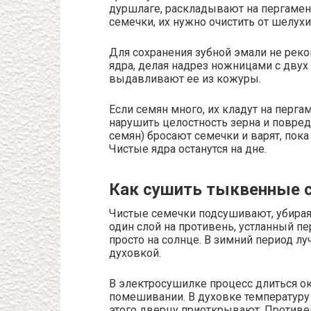
дуршлаге, раскладывают на пергамен
семечки, их нужно очистить от шелухи
Для сохранения зубной эмали не реко
ядра, делая надрез ножницами с двух 
выдавливают ее из кожуры.
Если семян много, их кладут на перга
нарушить целостность зерна и повреди
семян) бросают семечки и варят, пок
Чистые ядра останутся на дне.
Как сушить тыквенные 
Чистые семечки подсушивают, убира
один слой на противень, устланный п
просто на солнце. В зимний период л
духовкой.
В электросушилке процесс длиться ок
помешивании. В духовке температуру
этого дверцу приоткрывают. Противен