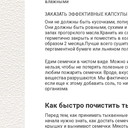
влажными
ЗАКАЗАТЬ ЭФФЕКТИВНЫЕ КАПСУЛЫ
Они не должны быть кусочками, лопн
Они должны быть ровными, сухими и 
запах прогорклого масла.Хранить их с
герметично закрыть и поместить в х
образом 2 месяца.Лучше всего сушит
пергаментной бумаге или льняном пол
Едим семечки в чистом виде. Можно и
нельзя, чтобы не потерять полезные с
любим пожарить семечки. Вроде, вкус
вещества разрушаются. Мы фактическ
если еще к этому добавить соль, то н
организма.
Как быстро почистить 
Перед тем, как принимать тыквенные 
начала нужно знать, как достать сем
крышку и вынимают семечки. Мякоть