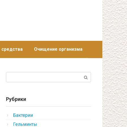
 средства
Очищение организма
Поиск:
Рубрики
Бактерии
Гельминты