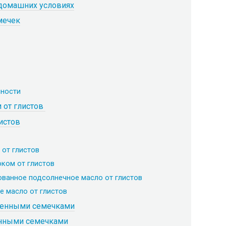
домашних условиях
мечек
нности
 от глистов
истов
 от глистов
оком от глистов
ованное подсолнечное масло от глистов
е масло от глистов
венными семечками
енными семечками