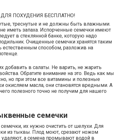
 ДЛЯ ПОХУДЕНИЯ БЕСПЛАТНО!
утые, треснутые и не должны быть влажными.
не иметь запаха. Испорченные семечки имеют
ледует в стеклянной банке, которую надо
олодильник. Очищенные семечки хранятся таким
ь естественным способом, разложив на
отенце.
х добавить в салаты. Не варить, не жарить
войства. Обратите внимание на это. Ведь как мы
но, но при этом все витамины и полезные
и окисляем масла, они становятся вредными. А
ичего полезного точно не получим для нашего
тыквенные семечки
семечки, их нужно очистить от шелухи. Для
ечки из тыквы. Плод моют, срезают ножом
 удаляют, а семена промывают водой в