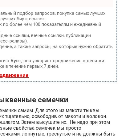
уальный подбор запросов, покупка самых лучших
 лучших бирж ссылок.
к по более чем 100 показателям и ежедневный
.
дные ссылки, вечные ссылки, публикации
ресс-релизы).
дение, а также запросы, на которые нужно обратить
логию
Буст
, она ускоряет продвижение в десятки
е в течение первых 7 дней.
родвижение
тыквенные семечки
емечки самим. Для этого из мякоти тыквы
х тщательно, освободив от мякоти и волокон.
шлагом. Затем высушите их. Не надо при этом
езные свойства семечек мы просто
сочками, лопнутые, треснутые и не должны быть