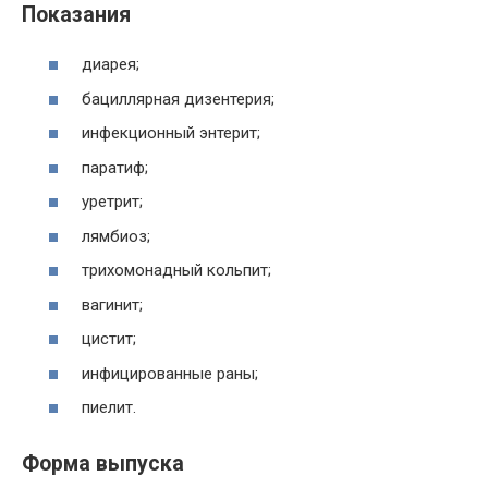
Показания
диарея;
бациллярная дизентерия;
инфекционный энтерит;
паратиф;
уретрит;
лямбиоз;
трихомонадный кольпит;
вагинит;
цистит;
инфицированные раны;
пиелит.
Форма выпуска