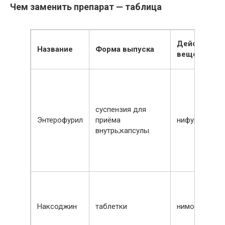
Чем заменить препарат — таблица
Действующ
Название
Форма выпуска
вещество
суспензия для
Энтерофурил
приёма
нифуроксази
внутрь;капсулы.
Наксоджин
таблетки
ниморазол