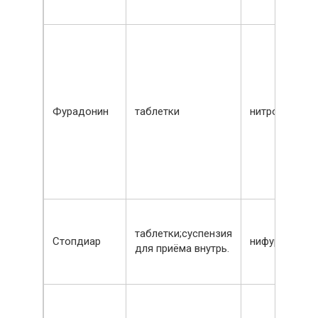
Фурадонин
таблетки
нитрофурант
таблетки;суспензия
Стопдиар
нифуроксази
для приёма внутрь.