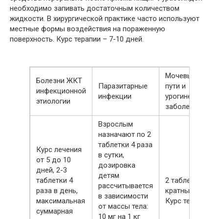
необходимо запивать достаточным количеством
жидкости. В хирургической практике часто используют
местные формы воздействия на пораженную
поверхность. Курс терапии – 7-10 дней.
Мочевыделите
Болезни ЖКТ
Паразитарные
пути и
инфекционной
инфекции
урогинекологи
этиологии
заболевания
Взрослым
назначают по 2
таблетки 4 раза
Курс лечения
в сутки,
от 5 до 10
дозировка
дней, 2-3
детям
таблетки 4
2 таблетки с 3-
рассчитывается
раза в день,
кратным прием
в зависимости
максимальная
Курс терапии – 
от массы тела:
суммарная
10 мг на 1 кг