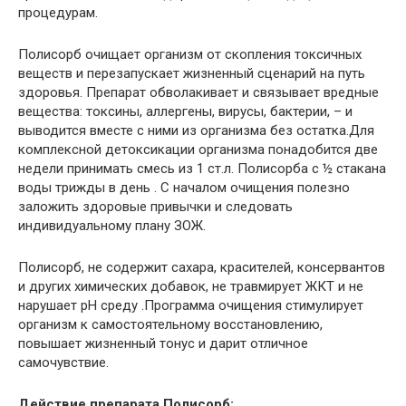
процедурам.
Полисорб очищает организм от скопления токсичных
веществ и перезапускает жизненный сценарий на путь
здоровья. Препарат обволакивает и связывает вредные
вещества: токсины, аллергены, вирусы, бактерии, – и
выводится вместе с ними из организма без остатка.Для
комплексной детоксикации организма понадобится две
недели принимать смесь из 1 ст.л. Полисорба с ½ стакана
воды трижды в день . С началом очищения полезно
заложить здоровые привычки и следовать
индивидуальному плану ЗОЖ.
Полисорб, не содержит сахара, красителей, консервантов
и других химических добавок, не травмирует ЖКТ и не
нарушает pH среду .Программа очищения стимулирует
организм к самостоятельному восстановлению,
повышает жизненный тонус и дарит отличное
самочувствие.
Действие препарата Полисорб: